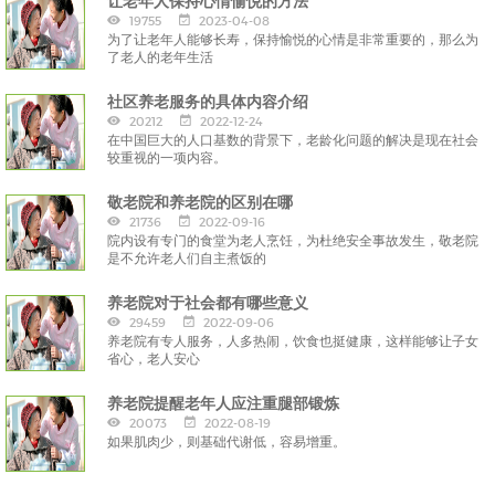
让老年人保持心情愉悦的方法
19755
2023-04-08
为了让老年人能够长寿，保持愉悦的心情是非常重要的，那么为
了老人的老年生活
社区养老服务的具体内容介绍
20212
2022-12-24
在中国巨大的人口基数的背景下，老龄化问题的解决是现在社会
较重视的一项内容。
敬老院和养老院的区别在哪
21736
2022-09-16
院内设有专门的食堂为老人烹饪，为杜绝安全事故发生，敬老院
是不允许老人们自主煮饭的
养老院对于社会都有哪些意义
29459
2022-09-06
养老院有专人服务，人多热闹，饮食也挺健康，这样能够让子女
省心，老人安心
养老院提醒老年人应注重腿部锻炼
20073
2022-08-19
如果肌肉少，则基础代谢低，容易增重。