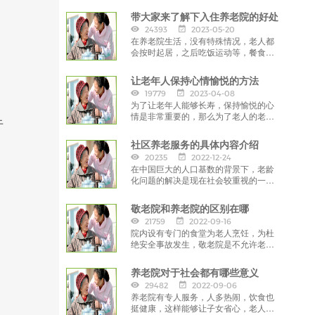
带大家来了解下入住养老院的好处
24393
2023-05-20
在养老院生活，没有特殊情况，老人都
会按时起居，之后吃饭运动等，餐食也
是十分的准时，尽可能的保证老人的身
心健康。
让老年人保持心情愉悦的方法
19779
2023-04-08
为了让老年人能够长寿，保持愉悦的心
情是非常重要的，那么为了老人的老年
于
生活
社区养老服务的具体内容介绍
20235
2022-12-24
在中国巨大的人口基数的背景下，老龄
化问题的解决是现在社会较重视的一项
内容。
敬老院和养老院的区别在哪
21759
2022-09-16
院内设有专门的食堂为老人烹饪，为杜
绝安全事故发生，敬老院是不允许老人
们自主煮饭的
养老院对于社会都有哪些意义
29482
2022-09-06
养老院有专人服务，人多热闹，饮食也
挺健康，这样能够让子女省心，老人安