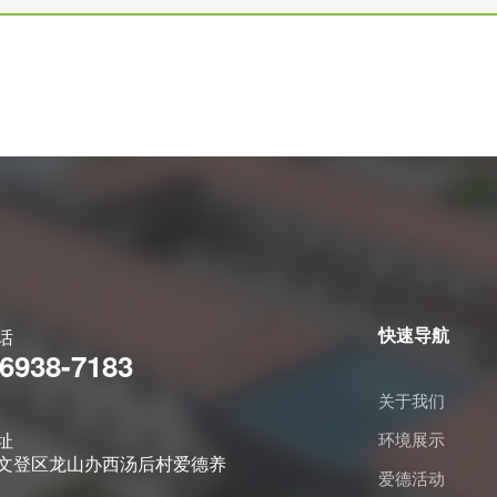
快速导航
话
-6938-7183
关于我们
址
环境展示
文登区龙山办西汤后村爱德养
爱德活动