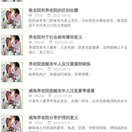
敬老院和养老院的区别在哪
21772
2022-09-16
院内设有专门的食堂为老人烹饪，为杜绝安全事故发生，敬老院
是不允许老人们自主煮饭的
养老院对于社会都有哪些意义
29494
2022-09-06
养老院有专人服务，人多热闹，饮食也挺健康，这样能够让子女
省心，老人安心
养老院提醒老年人应注重腿部锻炼
20114
2022-08-19
如果肌肉少，则基础代谢低，容易增重。
威海养老院提醒老年人注意夏季避暑
19488
2022-07-29
中老年人夏季早晨起床后，先喝一些水，以补充夜晚消耗的水分
威海养老院分享护理的意义
19323
2022-07-01
解除病人对疾病的紧张、焦虑、悲观、抑郁等情绪，增强战胜疾