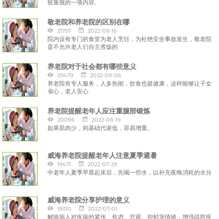
较重视的一项内容。
敬老院和养老院的区别在哪
21757
2022-09-16
院内设有专门的食堂为老人烹饪，为杜绝安全事故发生，敬老院
是不允许老人们自主煮饭的
养老院对于社会都有哪些意义
29479
2022-09-06
养老院有专人服务，人多热闹，饮食也挺健康，这样能够让子女
省心，老人安心
养老院提醒老年人应注重腿部锻炼
20096
2022-08-19
如果肌肉少，则基础代谢低，容易增重。
威海养老院提醒老年人注意夏季避暑
19471
2022-07-29
中老年人夏季早晨起床后，先喝一些水，以补充夜晚消耗的水分
威海养老院分享护理的意义
19310
2022-07-01
解除病人对疾病的紧张、焦虑、悲观、抑郁等情绪，增强战胜疾